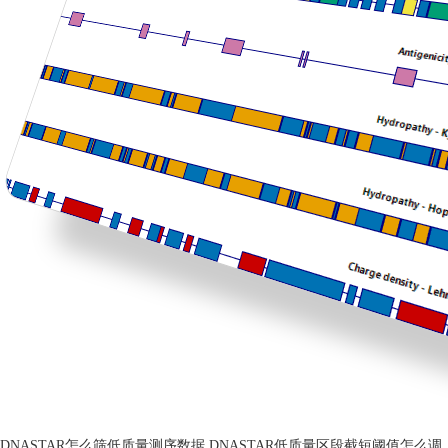
DNASTAR怎么筛低质量测序数据 DNASTAR低质量区段截短阈值怎么调