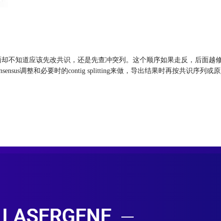
了，后面却不知道应该先改共识，还是先查冲突列。这个顺序如果走反，后面越修越
arch、Consensus调整和必要时的contig splitting来做，导出