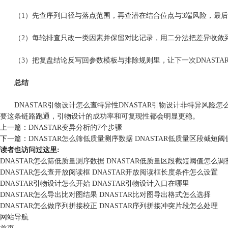
（1）先查序列口径与落点范围，再查潜在结合位点与3端风险，最后
（2）每轮排查只改一类因素并保留对比记录，用二分法把差异收敛到
（3）把复盘结论反写回参数模板与排除规则里，让下一次DNASTA
总结
DNASTAR引物设计怎么查特异性DNASTAR引物设计非特异风险
要这条链路跑通，引物设计的成功率和可复现性都会明显更稳。
上一篇：
DNASTAR变异分析的7个步骤
下一篇：
DNASTAR怎么筛低质量测序数据 DNASTAR低质量区段截短
读者也访问过这里:
DNASTAR怎么筛低质量测序数据 DNASTAR低质量区段截短阈值怎么调
DNASTAR怎么查开放阅读框 DNASTAR开放阅读框长度条件怎么设置
DNASTAR引物设计怎么开始 DNASTAR引物设计入口在哪里
DNASTAR怎么导出比对图结果 DNASTAR比对图导出格式怎么选择
DNASTAR怎么做序列拼接校正 DNASTAR序列拼接冲突片段怎么处理
网站导航