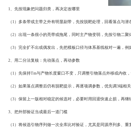
1、先按现象把问题归类，再决定改哪里
（1）多条带或主带之外有明显副带，先按脱靶处理，回看落点与潜在
（2）出现一条很小的亮带或拖尾，同时主产物变弱，先按引物二聚体
（3）完全扩不出或偶发出，先把模板口径与体系基线核对一遍，例如
2、用二分法复核：先动落点，再动参数
（1）先保持Tm与产物长度窗口不变，只调整引物落点外移或内收，
（2）如果落点调整后仍有脱靶提示，再逐项调参数，优先调3端相关约
（3）保留上一版相对稳定的候选对，必要时用回退快速止损，再继续
3、把外部验证当成最后一道门槛
（1）将候选引物序列做一次全库比对验证，尤其是同源序列多、重复