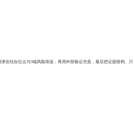
用潜在结合位点与3端风险筛选，再用外部验证兜底，最后把证据留档。只