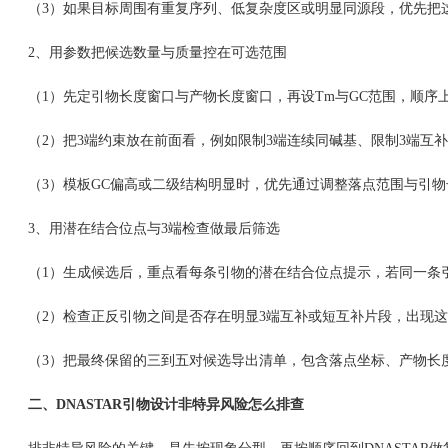
（3）如果目标周围有重复序列、低复杂度区或明显同源段，优先把这
2、用参数把候选数量与质量控在可选范围
（1）先定引物长度窗口与产物长度窗口，再设Tm与GC范围，顺序上
（2）把3端约束放在前面看，例如限制3端连续同碱基、限制3端互补
（3）模板GC偏高或二级结构明显时，优先通过调整落点范围与引物长
3、用潜在结合位点与3端检查做最后筛选
（1）生成候选后，重点看每条引物的潜在结合位点提示，若同一条引
（2）检查正反引物之间是否存在明显3端互补或短互补片段，出现这
（3）把最终保留的三到五对候选导出清单，包含落点坐标、产物长度
二、DNASTAR引物设计非特异风险怎么排查