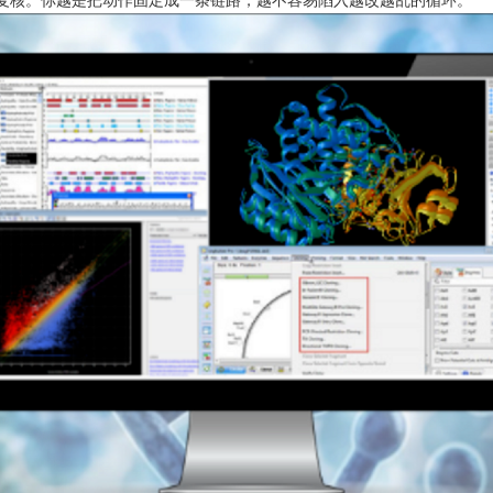
复核。你越是把动作固定成一条链路，越不容易陷入越改越乱的循环。