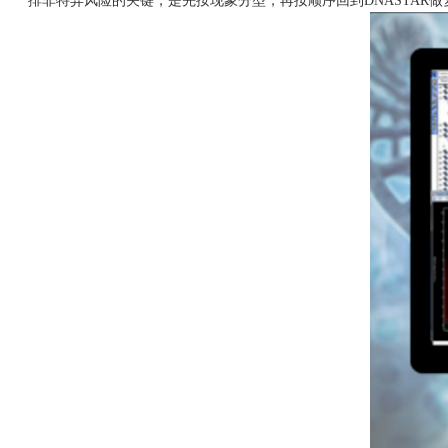
排非特异风险的关键，是先按现象分型，再按顺序回到DNASTAR做