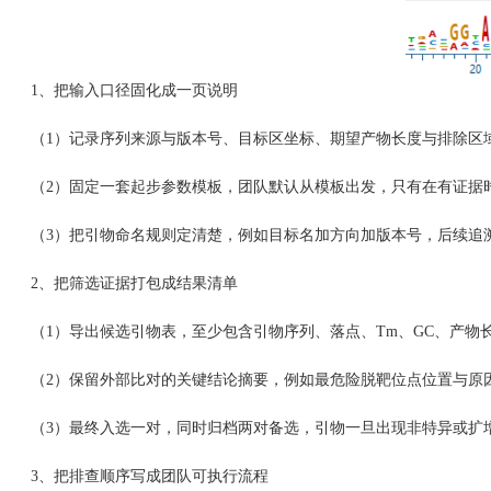
1、把输入口径固化成一页说明
（1）记录序列来源与版本号、目标区坐标、期望产物长度与排除区域
（2）固定一套起步参数模板，团队默认从模板出发，只有在有证据时
（3）把引物命名规则定清楚，例如目标名加方向加版本号，后续追溯
2、把筛选证据打包成结果清单
（1）导出候选引物表，至少包含引物序列、落点、Tm、GC、产物
（2）保留外部比对的关键结论摘要，例如最危险脱靶位点位置与原因
（3）最终入选一对，同时归档两对备选，引物一旦出现非特异或扩
3、把排查顺序写成团队可执行流程