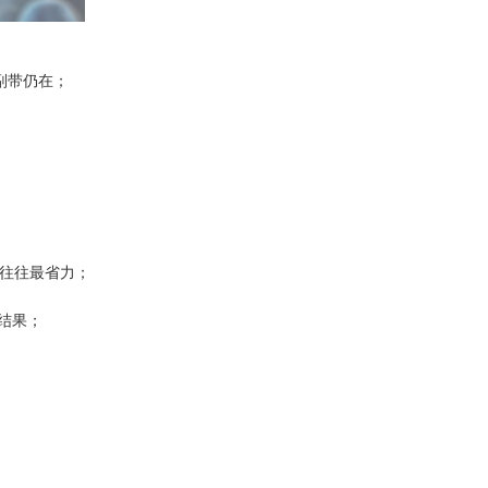
副带仍在；
。
往往最省力；
结果；