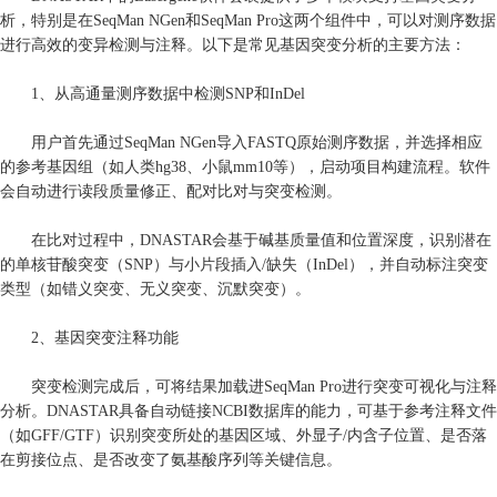
析，特别是在SeqMan NGen和SeqMan Pro这两个组件中，可以对测序数据
进行高效的变异检测与注释。以下是常见基因突变分析的主要方法：
1、从高通量测序数据中检测SNP和InDel
用户首先通过SeqMan NGen导入FASTQ原始测序数据，并选择相应
的参考基因组（如人类hg38、小鼠mm10等），启动项目构建流程。软件
会自动进行读段质量修正、配对比对与突变检测。
在比对过程中，DNASTAR会基于碱基质量值和位置深度，识别潜在
的单核苷酸突变（SNP）与小片段插入/缺失（InDel），并自动标注突变
类型（如错义突变、无义突变、沉默突变）。
2、基因突变注释功能
突变检测完成后，可将结果加载进SeqMan Pro进行突变可视化与注释
分析。DNASTAR具备自动链接NCBI数据库的能力，可基于参考注释文件
（如GFF/GTF）识别突变所处的基因区域、外显子/内含子位置、是否落
在剪接位点、是否改变了氨基酸序列等关键信息。