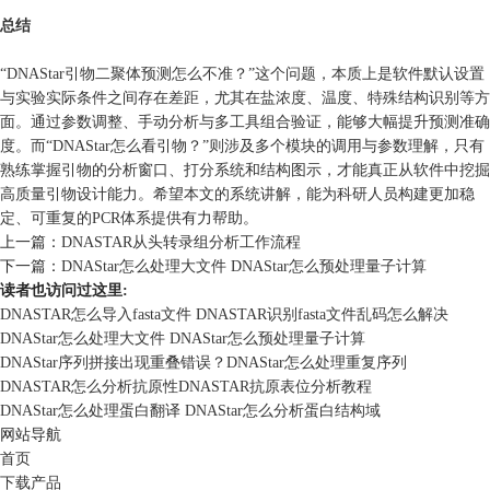
总结
“DNAStar引物二聚体预测怎么不准？”这个问题，本质上是软件默认设置
与实验实际条件之间存在差距，尤其在盐浓度、温度、特殊结构识别等方
面。通过参数调整、手动分析与多工具组合验证，能够大幅提升预测准确
度。而“DNAStar怎么看引物？”则涉及多个模块的调用与参数理解，只有
熟练掌握引物的分析窗口、打分系统和结构图示，才能真正从软件中挖掘
高质量引物设计能力。希望本文的系统讲解，能为科研人员构建更加稳
定、可重复的PCR体系提供有力帮助。
上一篇：
DNASTAR从头转录组分析工作流程
下一篇：
DNAStar怎么处理大文件 DNAStar怎么预处理量子计算
读者也访问过这里:
DNASTAR怎么导入fasta文件 DNASTAR识别fasta文件乱码怎么解决
DNAStar怎么处理大文件 DNAStar怎么预处理量子计算
DNAStar序列拼接出现重叠错误？DNAStar怎么处理重复序列
DNASTAR怎么分析抗原性DNASTAR抗原表位分析教程
DNAStar怎么处理蛋白翻译 DNAStar怎么分析蛋白结构域
网站导航
首页
下载产品