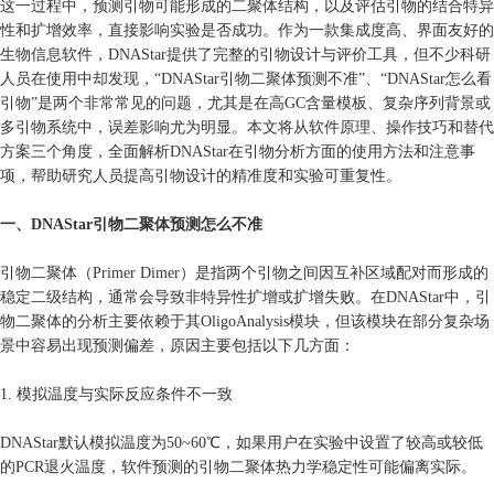
这一过程中，预测引物可能形成的二聚体结构，以及评估引物的结合特异
性和扩增效率，直接影响实验是否成功。作为一款集成度高、界面友好的
生物信息软件，DNAStar提供了完整的引物设计与评价工具，但不少科研
人员在使用中却发现，“DNAStar引物二聚体预测不准”、“DNAStar怎么看
引物”是两个非常常见的问题，尤其是在高GC含量模板、复杂序列背景或
多引物系统中，误差影响尤为明显。本文将从软件原理、操作技巧和替代
方案三个角度，全面解析DNAStar在引物分析方面的使用方法和注意事
项，帮助研究人员提高引物设计的精准度和实验可重复性。
一、DNAStar引物二聚体预测怎么不准
引物二聚体（Primer Dimer）是指两个引物之间因互补区域配对而形成的
稳定二级结构，通常会导致非特异性扩增或扩增失败。在DNAStar中，引
物二聚体的分析主要依赖于其OligoAnalysis模块，但该模块在部分复杂场
景中容易出现预测偏差，原因主要包括以下几方面：
1. 模拟温度与实际反应条件不一致
DNAStar默认模拟温度为50~60℃，如果用户在实验中设置了较高或较低
的PCR退火温度，软件预测的引物二聚体热力学稳定性可能偏离实际。