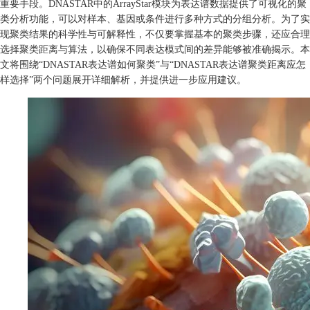
重要手段。DNASTAR中的ArrayStar模块为表达谱数据提供了可视化的聚
类分析功能，可以对样本、基因或条件进行多种方式的分组分析。为了实
现聚类结果的科学性与可解释性，不仅要掌握基本的聚类步骤，还应合理
选择聚类距离与算法，以确保不同表达模式间的差异能够被准确揭示。本
文将围绕“DNASTAR表达谱如何聚类”与“DNASTAR表达谱聚类距离应怎
样选择”两个问题展开详细解析，并提供进一步应用建议。