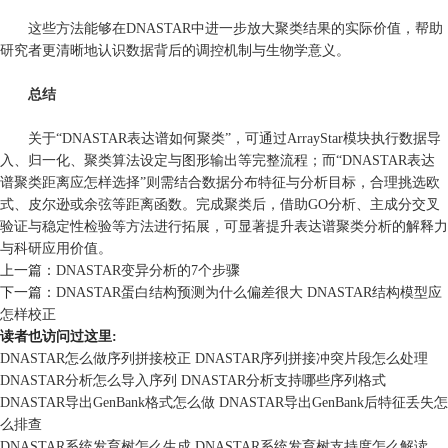
这些方法能够在DNASTAR中进一步放大聚类结果的实际价值，帮助
研究者更清晰地认识数据背后的调控机制与生物学意义。
总结
关于“DNASTAR表达谱如何聚类”，可通过ArrayStar模块执行数据导
入、归一化、聚类算法设定与图形输出等完整流程；而“DNASTAR表达
谱聚类距离应怎样选择”则需结合数据分布特征与分析目标，合理挑选欧
式、皮尔逊或余弦等距离函数。完成聚类后，借助GO分析、主成分交叉
验证与稳定性检验等方法进行拓展，可显著提升表达谱聚类分析的解释力
与科研应用价值。
上一篇：
DNASTAR变异分析的7个步骤
下一篇：
DNASTAR蛋白结构预测为什么偏差很大 DNASTAR结构模型应
怎样校正
读者也访问过这里:
DNASTAR怎么做序列拼接校正 DNASTAR序列拼接冲突片段怎么处理
DNASTAR分析怎么导入序列 DNASTAR分析支持哪些序列格式
DNASTAR导出GenBank格式怎么做 DNASTAR导出GenBank后特征丢失怎
么排查
DNASTAR系统发育树怎么生成 DNASTAR系统发育树支持度怎么解读