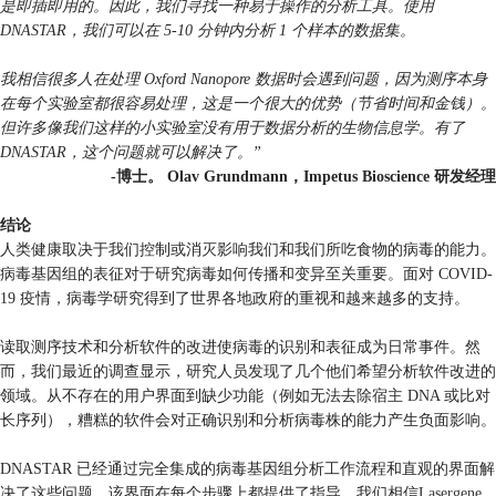
是即插即用的。因此，我们寻找一种易于操作的分析工具。使用
DNASTAR，我们可以在 5-10 分钟内分析 1 个样本的数据集。
我相信很多人在处理 Oxford Nanopore 数据时会遇到问题，因为测序本身
在每个实验室都很容易处理，这是一个很大的优势（节省时间和金钱）。
但许多像我们这样的小实验室没有用于数据分析的生物信息学。有了
DNASTAR，这个问题就可以解决了。”
-博士。 Olav Grundmann，Impetus Bioscience 研发经理
结论
人类健康取决于我们控制或消灭影响我们和我们所吃食物的病毒的能力。
病毒基因组的表征对于研究病毒如何传播和变异至关重要。面对 COVID-
19 疫情，病毒学研究得到了世界各地政府的重视和越来越多的支持。
读取测序技术和分析软件的改进使病毒的识别和表征成为日常事件。然
而，我们最近的调查显示，研究人员发现了几个他们希望分析软件改进的
领域。从不存在的用户界面到缺少功能（例如无法去除宿主 DNA 或比对
长序列），糟糕的软件会对正确识别和分析病毒株的能力产生负面影响。
DNASTAR 已经通过完全集成的病毒基因组分析工作流程和直观的界面解
决了这些问题，该界面在每个步骤上都提供了指导。我们相信
Lasergene